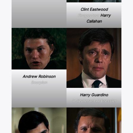
Clint Eastwood
l’inspecteur
Harry
Callahan
Andrew Robinson
Scorpion
Harry Guardino
le lieutenant Al Bressler