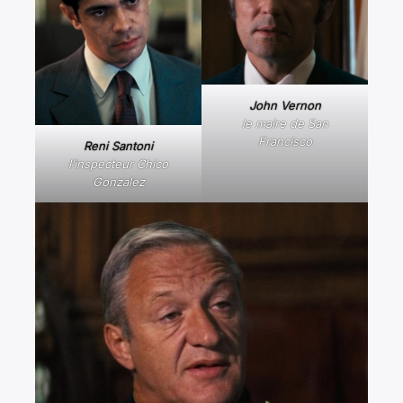
John Vernon
le maire de San
Francisco
Reni Santoni
l’inspecteur Chico
Gonzalez