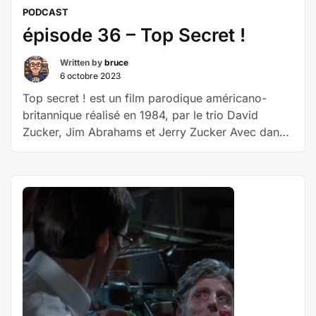
PODCAST
épisode 36 – Top Secret !
Written by
bruce
6 octobre 2023
Top secret ! est un film parodique américano-
britannique réalisé en 1984, par le trio David
Zucker, Jim Abrahams et Jerry Zucker Avec dans
les rôles principaux Val Kilmer, Lucy Gutteridge,
Billy J. Mitchell Nick Rivers,
une vedette américaine du rock ‘n’ roll, est invité
en République démocratique allemande pour
participer à un festival culturel international, qui n’a
en réalité pour seul but que de camoufler
une opération secrète visant à détruire la
flotte sous-marine de l’OTAN. …
Poursuivre la
« épisode
lecture
36