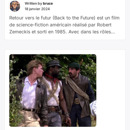
Written by
bruce
18 janvier 2024
Retour vers le futur (Back to the Future) est un film
de science-fiction américain réalisé par Robert
Zemeckis et sorti en 1985. Avec dans les rôles
principaux Michael J. Fox, Christopher Lloyd,
Crispin Glover, Lea Thompson et Thomas F.
Wilson 1985. Le jeune Marty McFly mène une
existence anonyme auprès de sa petite amie
Jennifer, seulement troublée par sa famille en crise
« épisode
…
Poursuivre la lecture
37
–
Retour
Vers
Le
Futur »