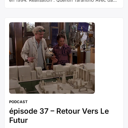
les rôles principaux John Travolta, Samuel L.
Jackson, Bruce Willis, Uma Thurman et Ving
Rhames L’odyssée sanglante et burlesque de petits
malfrats dans la jungle de Hollywood à travers
trois histoires qui s’entremêlent. Les scènes du film
Réalisateur et acteurs
PODCAST
épisode 37 – Retour Vers Le
Futur