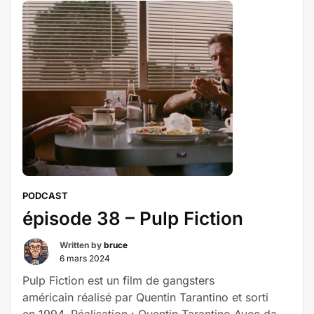
Francesca Annis, Patrick Stewart, Sting, Kenneth
McMillan, Paul L. Smith Dans un futur lointain, en
l’an 10191 AG (Après la Guilde), …
Poursuivre la
« épisode
lecture
39
–
Dune »
PODCAST
épisode 38 – Pulp Fiction
Written by
bruce
6 mars 2024
Pulp Fiction est un film de gangsters
américain réalisé par Quentin Tarantino et sorti
en 1994. Réalisation : Quentin Tarantino Avec dans