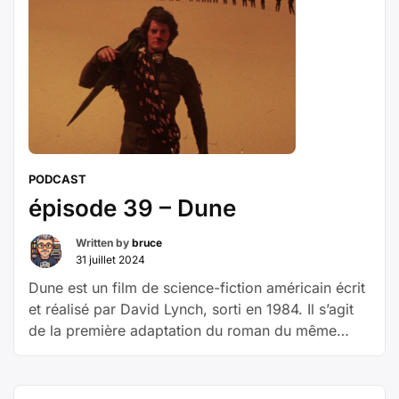
« épisode
humains. Deux …
Poursuivre la lecture
40
–
Mondwest »
PODCAST
épisode 39 – Dune
Written by
bruce
31 juillet 2024
Dune est un film de science-fiction américain écrit
et réalisé par David Lynch, sorti en 1984. Il s’agit
de la première adaptation du roman du même
nom (paru en 1965), premier volume du cycle de
Dune de l’écrivain Frank Herbert. Avec dans les
rôles principaux Kyle MacLachlan, Sean Young,