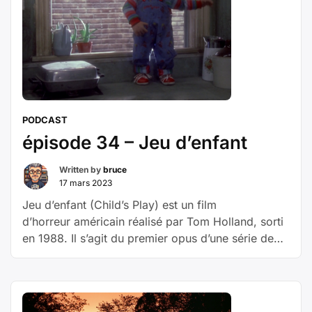
35
–
Re-
Animator
PODCAST
épisode 34 – Jeu d’enfant
Written by
bruce
17 mars 2023
Jeu d’enfant (Child’s Play) est un film
d’horreur américain réalisé par Tom Holland, sorti
en 1988. Il s’agit du premier opus d’une série de
films d’horreur mettant en scène le personnage
de Chucky. Avec dans les rôles principaux
Catherine Hicks, Chris Sarandon et Brad Dourif
Pour ses six ans, Andy Barclay est comblé, sa