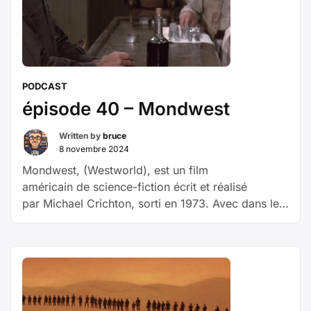
Folle
Histoire
de
l’Espace »
PODCAST
épisode 40 – Mondwest
Written by
bruce
8 novembre 2024
Mondwest, (Westworld), est un film
américain de science-fiction écrit et réalisé
par Michael Crichton, sorti en 1973. Avec dans les
rôles principaux Yul Brynner, Richard Benjamin et
James Brolin En l’an 1983, le parc
d’attractions Delos permet à ses visiteurs de se
retrouver à l’époque de leur choix, romaine,
médiévale ou celle de la conquête de l’Ouest (The
Westworld, 18801), au milieu de robots presque