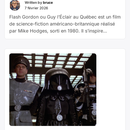
Written by
bruce
7 février 2026
Flash Gordon ou Guy l’Éclair au Québec est un film
de science-fiction américano-britannique réalisé
par Mike Hodges, sorti en 1980. Il s’inspire
du comic strip du même nom (publié
en France sous le titre Guy l’éclair), créé par Alex
Raymond en 1934. Avec dans les rôles principaux
Sam J. Jones, Melody Anderson, Ornella Muti,
Max von Sydow Le footballeur Flash Gordon et
ses amis, le docteur Zarkov et Dale Arden, sont
« épis
fait prisonniers par Ming, …
Poursuivre la lecture
42
–
Flash
Gordo