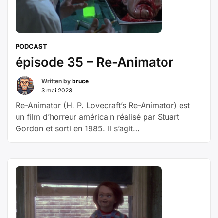
–
Top
Secret
! »
PODCAST
épisode 35 – Re-Animator
Written by
bruce
3 mai 2023
Re-Animator (H. P. Lovecraft’s Re-Animator) est
un film d’horreur américain réalisé par Stuart
Gordon et sorti en 1985. Il s’agit
d’une adaptation libre de la nouvelle Herbert West,
réanimateur de Howard Phillips Lovecraft, publiée
dès 1922 Avec dans les rôles principaux Jeffrey
Combs et Bruce Abbott L’université d’Arkham
accueille un nouvel élève en médecine en la
personne d’Herbert West. Celui-ci se met en tête
« épisod
de pouvoir, au travers …
Poursuivre la lecture