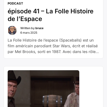
PODCAST
épisode 41 – La Folle Histoire
de l’Espace
Written by
bruce
6 mars 2025
La Folle Histoire de l’espace (Spaceballs) est un
film américain parodiant Star Wars, écrit et réalisé
par Mel Brooks, sorti en 1987. Avec dans les rôles
principaux Mel Brooks, John Candy, Rick Moranis,
Bill Pullman et Daphne Zuniga Aidé du sombre
Casque Noir, le Président Skroob décide de
s’emparer de l’atmosphère de la pacifique planète
Druidia. C’était sans compter …
Poursuivre la
« épisode
lecture
41
–
La