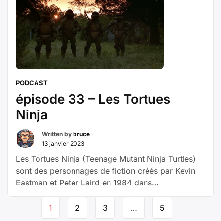
mère lui fait cadeau d’une poupee parlante,
« épisode
joufflue à souhait …
Poursuivre la lecture
34
–
Jeu
d’enfant »
PODCAST
épisode 33 – Les Tortues
Ninja
Written by
bruce
13 janvier 2023
Les Tortues Ninja (Teenage Mutant Ninja Turtles)
sont des personnages de fiction créés par Kevin
Eastman et Peter Laird en 1984 dans
le comics homonyme. Avec dans les rôles
Navigation
principaux Josh Pais, David Forman, Michelan
1
2
3
…
5
de
Sisti, Leif Tilden, Judith Hoag et Elias Koteas