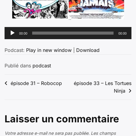
Lecteur
00:00
00:00
audio
Podcast:
Play in new window
|
Download
Publié dans
podcast
Navigation
épisode 31 – Robocop
épisode 33 – Les Tortues
Ninja
de
l’article
Laisser un commentaire
Votre adresse e-mail ne sera pas publiée.
Les champs