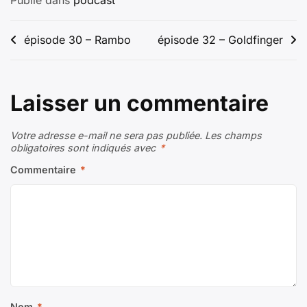
Publié dans
podcast
Navigation
épisode 30 – Rambo
épisode 32 – Goldfinger
de
l’article
Laisser un commentaire
Votre adresse e-mail ne sera pas publiée.
Les champs
obligatoires sont indiqués avec
*
Commentaire
*
Nom
*