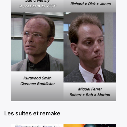
Dan O’Herlihy
Richard « Dick » Jones
le président de l’OCP
Kurtwood Smith
Clarence Boddicker
Miguel Ferrer
Robert « Bob » Morton
Les suites et remake