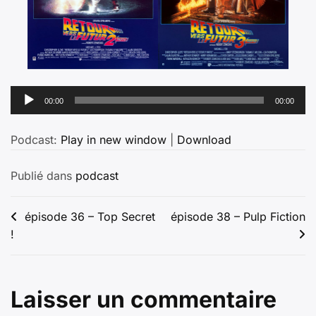
Lecteur
00:00
00:00
audio
Podcast:
Play in new window
|
Download
Publié dans
podcast
Navigation
épisode 36 – Top Secret
épisode 38 – Pulp Fiction
!
de
l’article
Laisser un commentaire