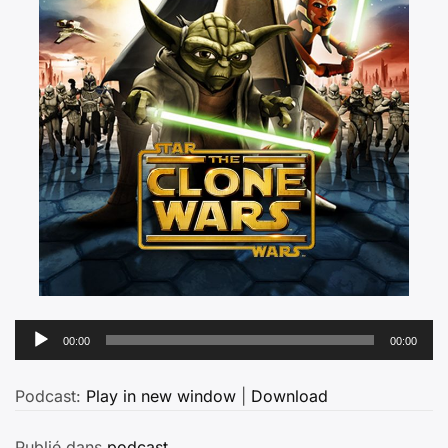
Lecteur
00:00
00:00
audio
Podcast:
Play in new window
|
Download
Publié dans
podcast