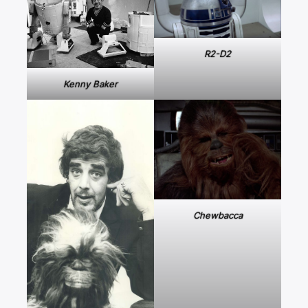
R2-D2
Kenny Baker
Chewbacca