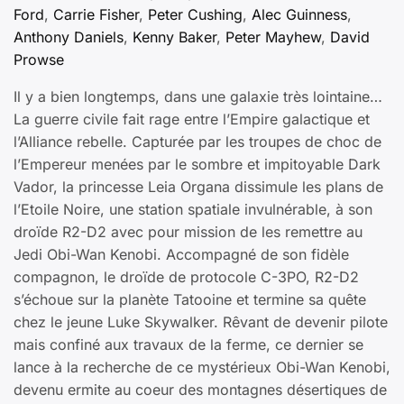
Ford
,
Carrie Fisher
,
Peter Cushing
,
Alec Guinness
,
Anthony Daniels
,
Kenny Baker
,
Peter Mayhew
,
David
Prowse
Il y a bien longtemps, dans une galaxie très lointaine…
La guerre civile fait rage entre l’Empire galactique et
l’Alliance rebelle. Capturée par les troupes de choc de
l’Empereur menées par le sombre et impitoyable Dark
Vador, la princesse Leia Organa dissimule les plans de
l’Etoile Noire, une station spatiale invulnérable, à son
droïde R2-D2 avec pour mission de les remettre au
Jedi Obi-Wan Kenobi. Accompagné de son fidèle
compagnon, le droïde de protocole C-3PO, R2-D2
s’échoue sur la planète Tatooine et termine sa quête
chez le jeune Luke Skywalker. Rêvant de devenir pilote
mais confiné aux travaux de la ferme, ce dernier se
lance à la recherche de ce mystérieux Obi-Wan Kenobi,
devenu ermite au coeur des montagnes désertiques de