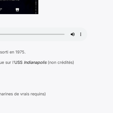
 sorti en 1975.
e sur l’
USS
Indianapolis
(non crédités)
arines de vrais requins)