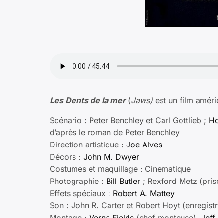
Les Dents de la mer
(
Jaws)
est un film améric
Scénario : Peter Benchley et Carl Gottlieb ;
Ho
d’après le roman de Peter Benchley
Direction artistique :
Joe Alves
Décors :
John M. Dwyer
Costumes et maquillage : Cinematique
Photographie :
Bill Butler
; Rexford Metz (pris
Effets spéciaux :
Robert A. Mattey
Son : John R. Carter et Robert Hoyt (enregis
Montage :
Verna Fields
(chef monteuse),
Jeff