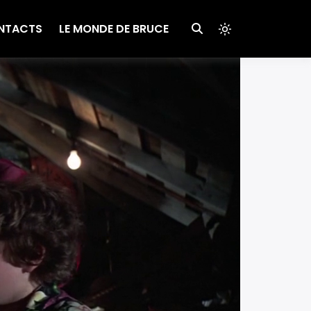
NTACTS
LE MONDE DE BRUCE
Light
mode
(click
to
switch
to
dark)