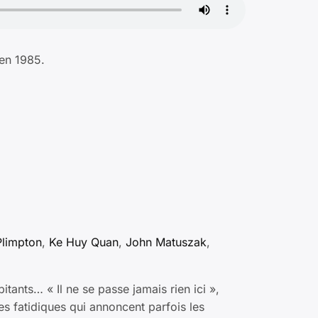
 en 1985.
Plimpton
,
Ke Huy Quan
,
John Matuszak
,
itants… « Il ne se passe jamais rien ici »,
es fatidiques qui annoncent parfois les