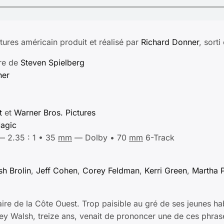
ntures américain produit et réalisé par
Richard Donner
, sorti
ire de
Steven Spielberg
ner
t
et
Warner Bros. Pictures
Magic
— 2.35 : 1 • 35
mm
— Dolby • 70
mm
6-Track
sh Brolin
,
Jeff Cohen
,
Corey Feldman
,
Kerri Green
,
Martha 
ire de la Côte Ouest. Trop paisible au gré de ses jeunes hab
key Walsh, treize ans, venait de prononcer une de ces phras