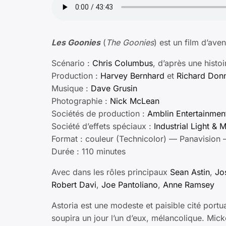
Les Goonies
(
The Goonies
) est un film d’ave
Scénario :
Chris Columbus
, d’après une histo
Production :
Harvey Bernhard
et
Richard Don
Musique :
Dave Grusin
Photographie :
Nick McLean
Sociétés de production :
Amblin Entertainmen
Société d’effets spéciaux :
Industrial Light & 
Format : couleur (Technicolor) — Panavision 
Durée : 110 minutes
Avec dans les rôles principaux
Sean Astin
,
Jo
Robert Davi
,
Joe Pantoliano
,
Anne Ramsey
Astoria est une modeste et paisible cité portua
soupira un jour l’un d’eux, mélancolique. Mic