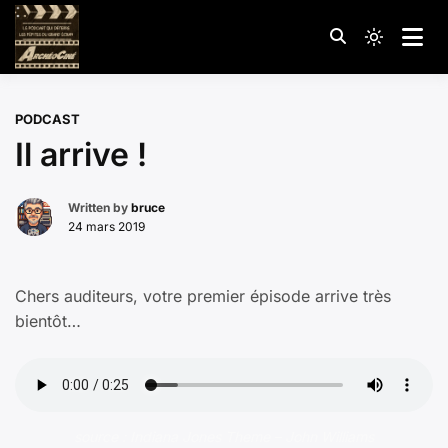
Passer
au
Le podcast qui déterre les pépites du grand écran
Light
ArchéoCiné
contenu
mode
(click
PODCAST
to
Il arrive !
switch
to
dark)
Written by
bruce
24 mars 2019
Chers auditeurs, votre premier épisode arrive très
bientôt…
source : Indiana Jones Theme – John Williams