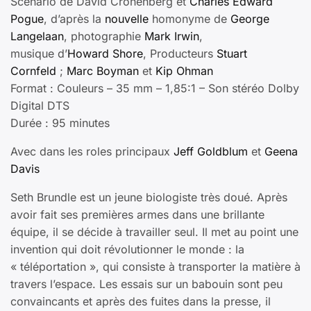
Scénario de David Cronenberg et
Charles Edward
Pogue
, d’après la
nouvelle
homonyme de
George
Langelaan
, photographie
Mark Irwin
,
musique d’
Howard Shore
, Producteurs
Stuart
Cornfeld
;
Marc Boyman
et
Kip Ohman
Format : Couleurs – 35 mm – 1,85:1 – Son stéréo Dolby
Digital DTS
Durée : 95 minutes
Avec dans les roles principaux
Jeff Goldblum
et
Geena
Davis
Seth Brundle est un jeune biologiste très doué. Après
avoir fait ses premières armes dans une brillante
équipe, il se décide à travailler seul. Il met au point une
invention qui doit révolutionner le monde : la
« téléportation », qui consiste à transporter la matière à
travers l’espace. Les essais sur un babouin sont peu
convaincants et après des fuites dans la presse, il