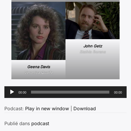
John Getz
Stathis Borans
Geena Davis
Veronica Quaife
Lecteur
00:00
00:00
audio
Podcast:
Play in new window
|
Download
Publié dans
podcast