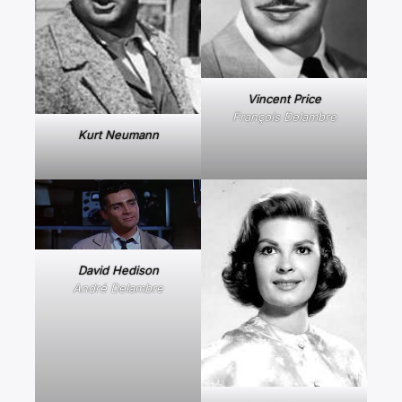
Vincent Price
François Delambre
Kurt Neumann
David Hedison
André Delambre