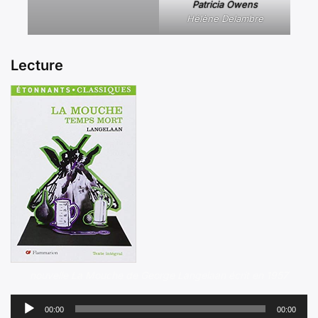
Patricia Owens
Hélène Delambre
Lecture
nouvelle La Mouche de George Langelaan écrit en 1957
Lecteur
00:00
00:00